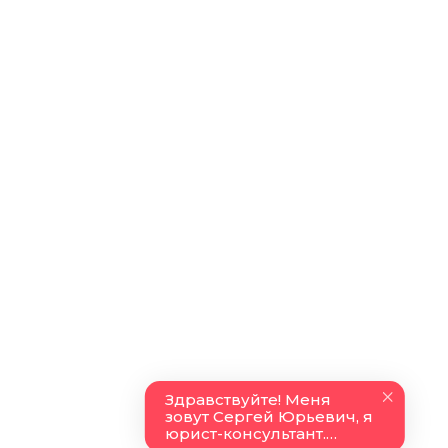
Юридические статьи
Новостной блог
Контакты
О нас
8 (499) 113-25-16
pravda-zakona@yandex.ru
Москва,
Воронцовская улица 35б стр 1