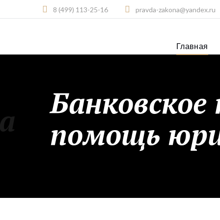
8 (499) 113-25-16
pravda-zakona@yandex.ru
Главная
Банковское 
а
помощь юр