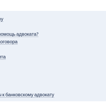
ву
 помощь адвоката?
договора
ита
 к банковскому адвокату