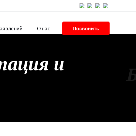
Позвонить
заявлений
О нас
тация и