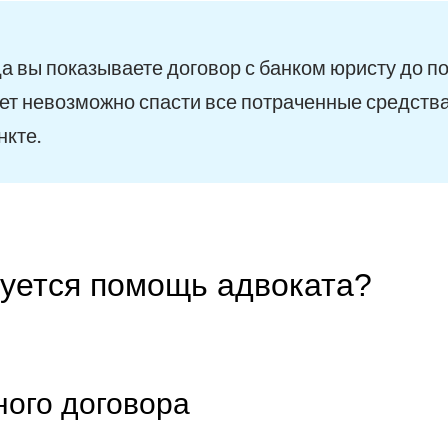
а вы показываете договор с банком юристу до п
ет невозможно спасти все потраченные средства
нкте.
буется помощь адвоката?
ного договора