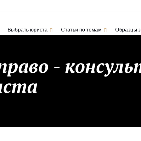
Выбрать юриста
Статьи по темам
Образцы 
право - консуль
иста