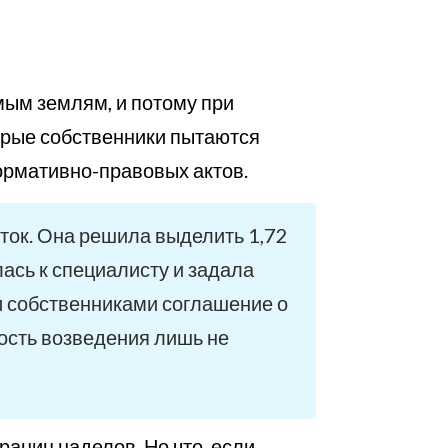
мым землям, и потому при
орые собственники пытаются
ормативно-правовых актов.
оток. Она решила выделить 1,72
лась к специалисту и задала
и собственниками соглашение о
ость возведения лишь не
аниц наделов. Но что, если