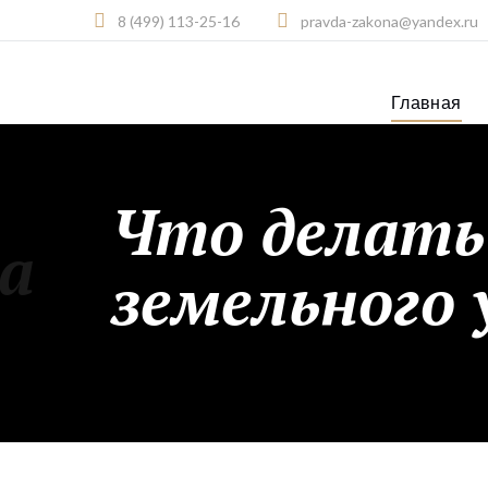
8 (499) 113-25-16
pravda-zakona@yandex.ru
Главная
Что делать
а
земельного