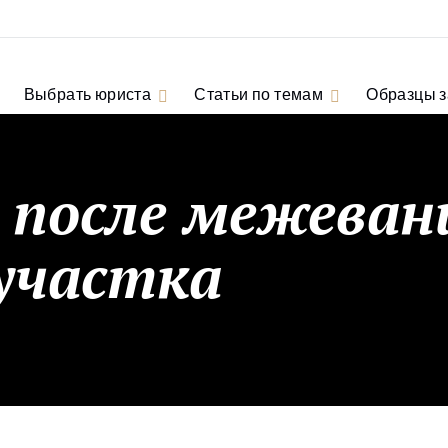
Выбрать юриста
Статьи по темам
Образцы 
 после межеван
 участка