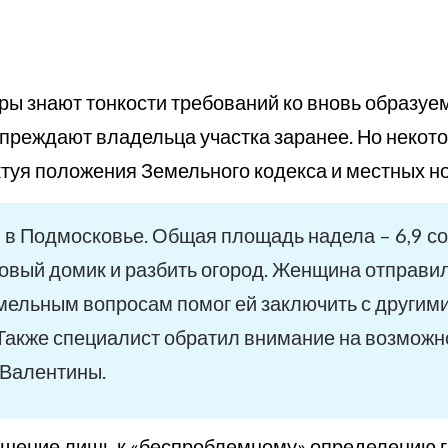
ры знают тонкости требований ко вновь образуе
преждают владельца участка заранее. Но некот
актуя положения Земельного кодекса и местных н
и в Подмосковье. Общая площадь надела – 6,9 с
адовый домик и разбить огород. Женщина отправи
емельным вопросам помог ей заключить с другим
 Также специалист обратил внимание на возможн
 Валентины.
шение лишь к «беспроблемному» определению гр