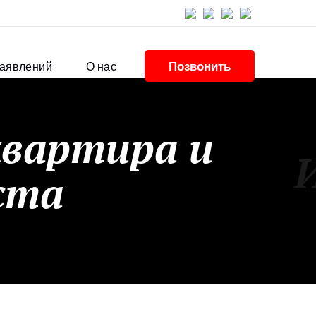
Позвонить
заявлений
О нас
квартира и
ста