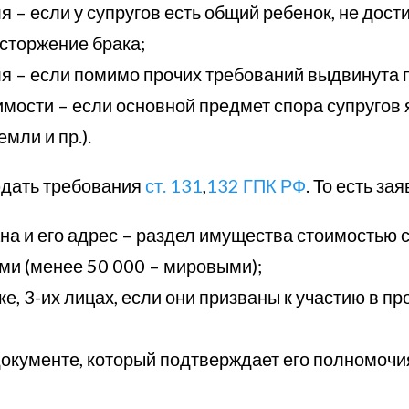
я – если у супругов есть общий ребенок, не дос
асторжение брака;
ля – если помимо прочих требований выдвинута 
мости – если основной предмет спора супруго
мли и пр.).
юдать требования
ст. 131
,
132 ГПК РФ
. То есть з
на и его адрес – раздел имущества стоимостью 
ми (менее 50 000 – мировыми);
е, 3-их лицах, если они призваны к участию в пр
окументе, который подтверждает его полномочия