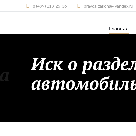
8 (499) 113-25-16
pravda-zakona@yandex.ru
Главная
Иск о разде
а
автомобиль