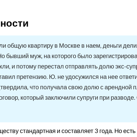
вности
али общую квартиру в Москве в наем, деньги дел
Но бывший муж, на которого было зарегистриров
екли, и потому перестал отправлять долю экс-су
авил претензию. Ю. не удосужился на нее ответить
вердила, что получала свою долю с арендной пл
договор, который заключили супруги при разводе
еству стандартная и составляет 3 года. Но есть