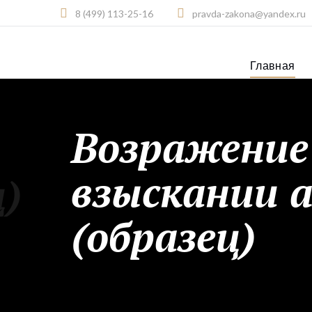
8 (499) 113-25-16
pravda-zakona@yandex.ru
Главная
Возражение 
взыскании а
ц)
(образец)