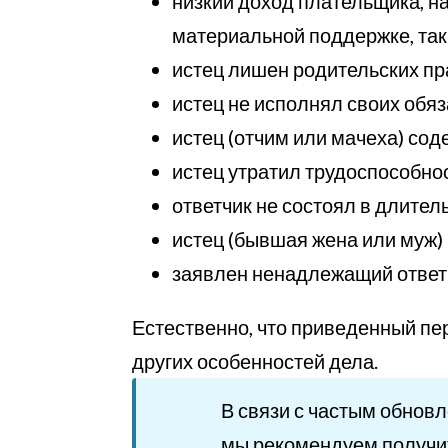
низкий доход плательщика, н
материальной поддержке, так 
истец лишен родительских пр
истец не исполнял своих обя
истец (отчим или мачеха) сод
истец утратил трудоспособно
ответчик не состоял в длител
истец (бывшая жена или муж) 
заявлен ненадлежащий ответч
Естественно, что приведенный пе
других особенностей дела.
В связи с частым обнов
мы рекомендуем получи