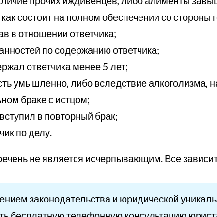
аличие прочих иждивенцев, либо алименты завыш
как состоит на полном обеспечении со стороны г
ав в отношении ответчика;
занностей по содержанию ответчика;
ержал ответчика менее 5 лет;
сть умышленно, либо вследствие алкоголизма, н
ьном браке с истцом;
вступил в повторный брак;
ик по делу.
речень не является исчерпывающим. Все зависит
лением законодательства и юридической уникал
ть бесплатную телефонную консультацию юриста