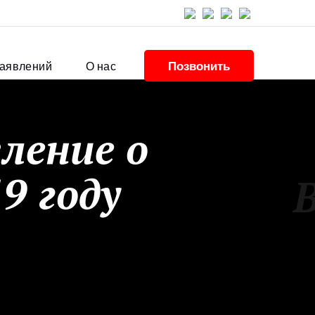
Позвонить
заявлений
О нас
ление о
9 году
В