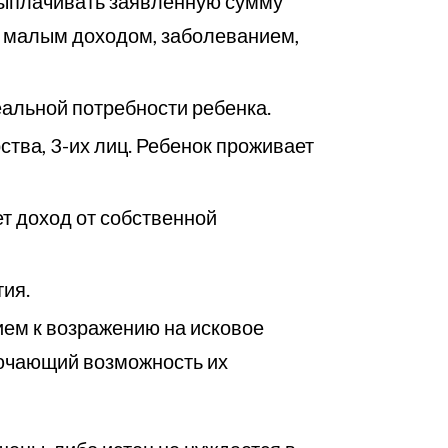
выплачивать заявленную сумму
с малым доходом, заболеванием,
альной потребности ребенка.
тва, 3-их лиц. Ребенок проживает
т доход от собственной
ия.
ием к возражению на исковое
лючающий возможность их