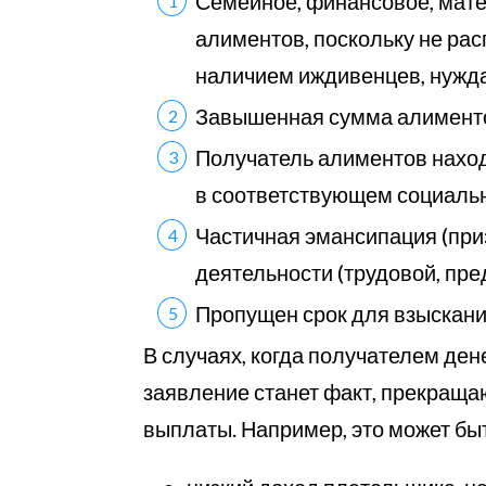
Семейное, финансовое, мате
алиментов, поскольку не ра
наличием иждивенцев, нужд
Завышенная сумма алиментов
Получатель алиментов находи
в соответствующем социаль
Частичная эмансипация (при
деятельности (трудовой, пр
Пропущен срок для взыскани
В случаях, когда получателем де
заявление станет факт, прекращ
выплаты. Например, это может бы