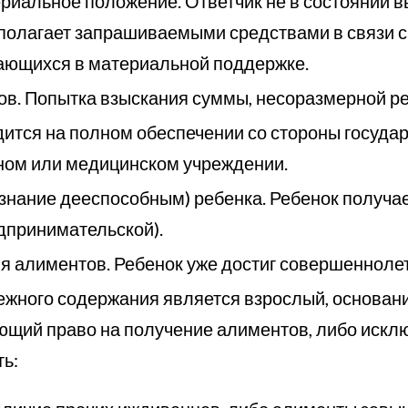
риальное положение. Ответчик не в состоянии 
сполагает запрашиваемыми средствами в связи 
ающихся в материальной поддержке.
. Попытка взыскания суммы, несоразмерной ре
тся на полном обеспечении со стороны государс
ном или медицинском учреждении.
знание дееспособным) ребенка. Ребенок получае
едпринимательской).
я алиментов. Ребенок уже достиг совершеннолет
нежного содержания является взрослый, основан
ающий право на получение алиментов, либо иск
ть: