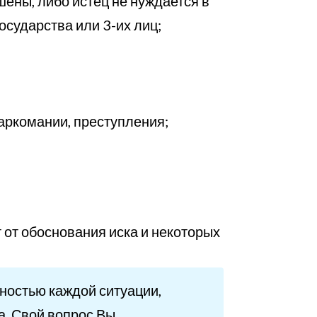
ены, либо истец не нуждается в
осударства или 3-их лиц;
аркомании, преступления;
 от обоснования иска и некоторых
ьностью каждой ситуации,
. Свой вопрос Вы