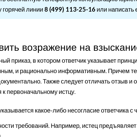
у горячей линии
8 (499) 113-25-16
или написать 
авить возражение на взыскан
бный приказ, в котором ответчик указывает прин
нным, и рационально информативным. Причем те
кументально. Также следует отличать отзыв и от
 к первоначальному истцу.
 указывается какое-либо несогласие ответчика с 
ности требований. Например, истец предъявляет
.