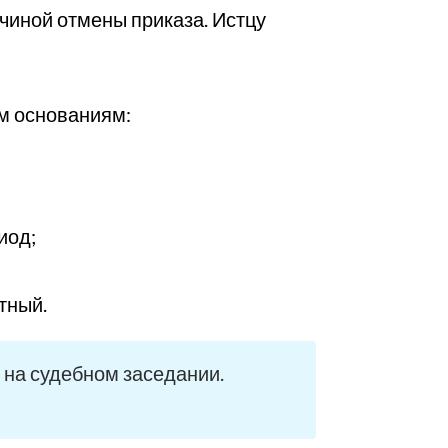
чиной отмены приказа. Истцу
м основаниям:
иод;
тный.
 на судебном заседании.