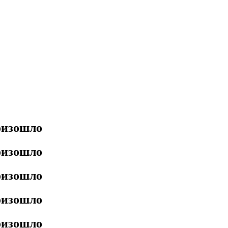
роизошло
роизошло
роизошло
роизошло
роизошло