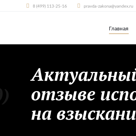
8 (499) 113-25-16
pravda-zakona@yandex.ru
Главная
Актуальный
отзыве исп
)
на взыскани