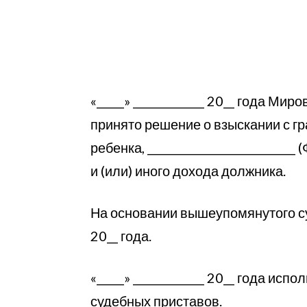
«_____» _____________ 20__ года Миро
принято решение о взыскании с гр
ребенка, __________________________
и (или) иного дохода должника.
На основании вышеупомянутого суд
20__ года.
«_____» _____________ 20__ года ис
судебных приставов.