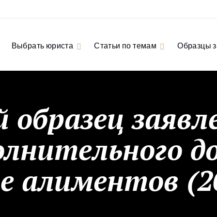
Выбрать юриста
Статьи по темам
Образцы 
 образец заявл
олнительного д
е алиментов (2