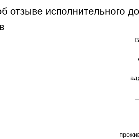
б отзыве исполнительного д
в
В
отде
адр
_
прожива