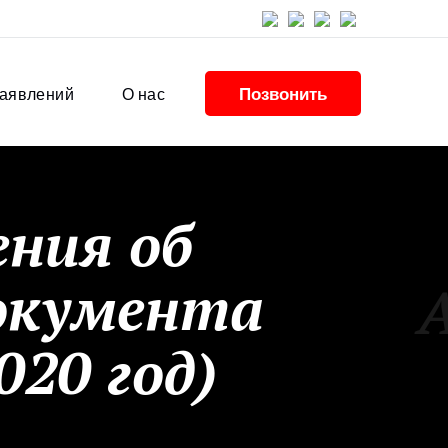
Позвонить
заявлений
О нас
ения об
окумента
020 год)