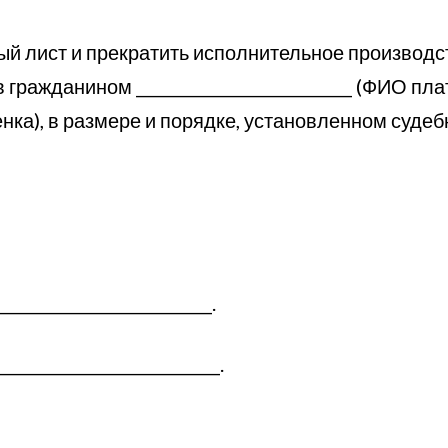
й лист и прекратить исполнительное производст
ражданином ___________________________ (ФИО пл
ребенка), в размере и порядке, установленном суд
_________________________.
__________________________.