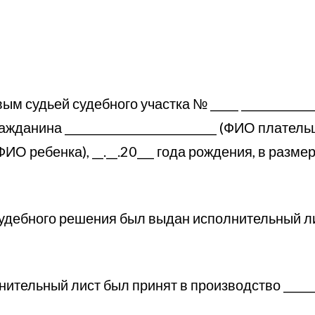
вым судьей судебного участка № _____ ______________
ажданина ___________________________ (ФИО плате
_ (ФИО ребенка), __.__.20___ года рождения, в разм
ебного решения был выдан исполнительный лист № 
полнительный лист был принят в производство _____