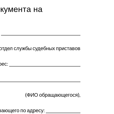
окумента на
 _______________________________________
л службы судебных приставов
ес: ___________________________________
________________________________________
(ФИО обращающегося),
ющего по адресу: _________________