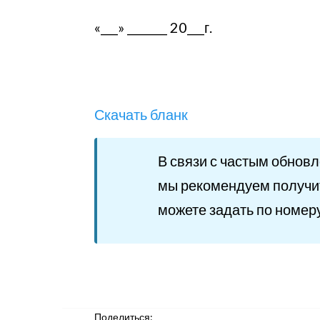
«___» _______ 20___г. _
Скачать бланк
В связи с частым обнов
мы рекомендуем получи
можете задать по номер
Поделиться: