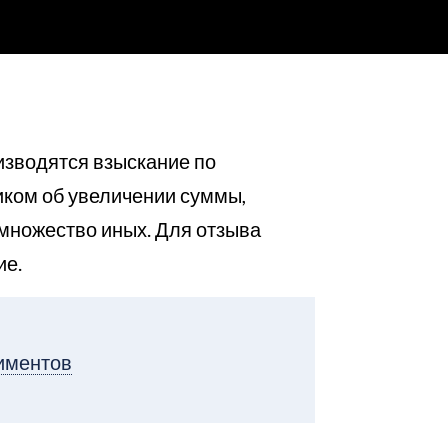
изводятся взыскание по
иком об увеличении суммы,
множество иных. Для отзыва
ие.
лиментов