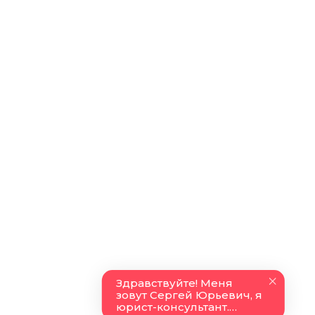
Юридические статьи
Новостной блог
Контакты
О нас
8 (499) 113-25-16
pravda-zakona@yandex.ru
Москва,
Воронцовская улица 35б стр 1