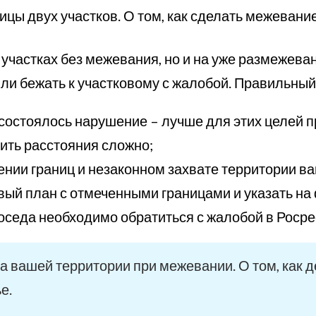
цы двух участков. О том, как сделать межевани
 участках без межевания, но и на уже размежева
или бежать к участковому с жалобой. Правильный
 состоялось нарушение – лучше для этих целей п
рить расстояния сложно;
ении границ и незаконном захвате территории ва
вый план с отмеченными границами и указать на
оседа необходимо обратиться с жалобой в Росре
а вашей территории при межевании. О том, как 
е.