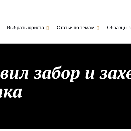
Выбрать юриста
Статьи по темам
Образцы 
вил забор и за
тка