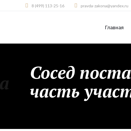
8 (499) 113-25-16
pravda-zakona@yandex.ru
Главная
Сосед поста
ка
часть учас