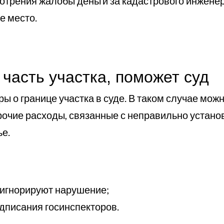
трения жалобы деньги за кадастрового инженера
е место.
 часть участка, поможет суд
 о границе участка в суде. В таком случае можн
рочие расходы, связанные с неправильно устано
ье.
 игнорируют нарушение;
едписания госинспекторов.